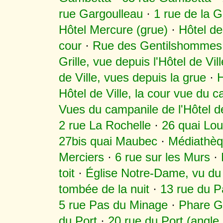
rue Gargoulleau
·
1 rue de la 
Hôtel Mercure (grue)
·
Hôtel de 
cour
·
Rue des Gentilshommes, v
Grille, vue depuis l'Hôtel de Vill
de Ville, vues depuis la grue
·
H
Hôtel de Ville, la cour vue du c
Vues du campanile de l'Hôtel de
2 rue La Rochelle
·
26 quai Lo
27bis quai Maubec
·
Médiathè
Merciers
·
6 rue sur les Murs
·
toit
·
Église Notre-Dame, vu du 
tombée de la nuit
·
13 rue du P
5 rue Pas du Minage
·
Phare G
du Port
·
20 rue du Port (angle