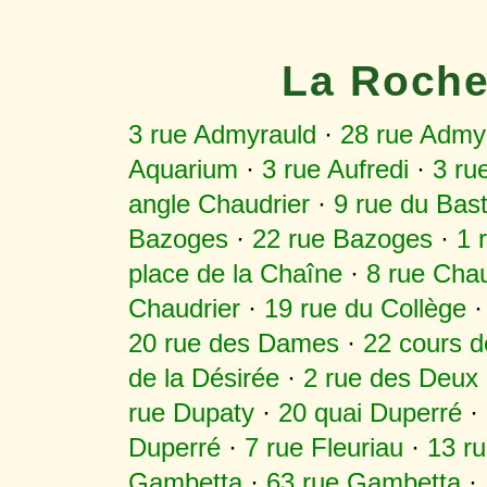
La Roche
3 rue Admyrauld
·
28 rue Admy
Aquarium
·
3 rue Aufredi
·
3 ru
angle Chaudrier
·
9 rue du Bast
Bazoges
·
22 rue Bazoges
·
1 
place de la Chaîne
·
8 rue Chau
Chaudrier
·
19 rue du Collège
20 rue des Dames
·
22 cours 
de la Désirée
·
2 rue des Deux
rue Dupaty
·
20 quai Duperré
·
Duperré
·
7 rue Fleuriau
·
13 r
Gambetta
·
63 rue Gambetta
·