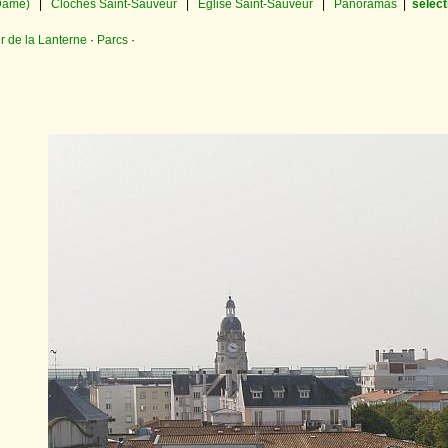
-Dame)
|
Cloches Saint-Sauveur
|
Église Saint-Sauveur
|
Panoramas
|
sélect
ur de la Lanterne
·
Parcs
·