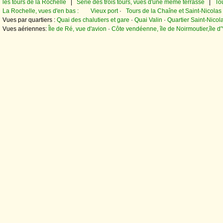
les tours de la Rochelle
|
Série des trois tours, vues d'une même terrasse
|
To
La Rochelle, vues d'en bas :
Vieux port
·
Tours de la Chaîne et Saint-Nicolas
Vues par quartiers :
Quai des chalutiers et gare
·
Quai Valin
·
Quartier Saint-Nicol
Vues aériennes:
Île de Ré, vue d'avion
·
Côte vendéenne, île de Noirmoutier,île d'