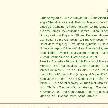
3 rue Admyrauld
·
28 rue Admyrauld
·
17 rue Albert 
angle Chaudrier
·
9 rue du Bastion Saint-Nicolas
·
1
place de la Chaîne
·
8 rue Chaudrier
·
14 rue Chaud
rue des Dames
·
22 cours des Dames
·
38 cours de
Dupaty
·
20 quai Duperré
·
30 quai Duperré
·
42 qua
Gambetta
·
63 rue Gambetta
·
101 rue Gambetta
·
7
Hôtel Mercure (grue)
·
Hôtel de Ville, intérieur
·
Hôtel
Grille, vue depuis l'Hôtel de Ville
·
Hôtel de Ville, vu
grue
·
Hôtel de Ville, la cour vue du campanile, juill
Vues du campanile de l'Hôtel de Ville, 2019
2 rue La Rochelle
·
26 quai Louis Durand
·
9 Place 
Merciers
·
6 rue sur les Murs
·
Musée maritime
·
Égli
tombée de la nuit
·
13 rue du Palais
·
22 rue du Pala
rue du Port
·
20 rue du Port (angle quai Duperré)
·
1
Saint-Jean-du-Pérot
·
52 rue Saint-Jean-du-Pérot
·
Michel
·
15 rue Saint-Nicolas
·
43 rue Saint-Nicolas
de la Chaîne
·
Tour de la Grosse Horloge
·
Tour de l
Sauveur, 2019
·
Tour Saint-Sauveur, coucher de sole
vues de loin
·
Horizon, tours, Saint-Sauveur
·