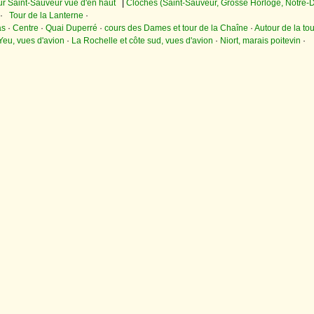
ur Saint-Sauveur vue d'en haut
|
Cloches (Saint-Sauveur, Grosse Horloge, Notre
·
Tour de la Lanterne
·
as
·
Centre
·
Quai Duperré
·
cours des Dames et tour de la Chaîne
·
Autour de la to
Yeu, vues d'avion
·
La Rochelle et côte sud, vues d'avion
·
Niort, marais poitevin
·