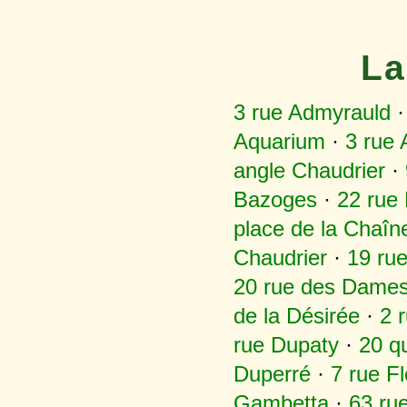
La
3 rue Admyrauld
Aquarium
·
3 rue 
angle Chaudrier
·
Bazoges
·
22 rue
place de la Chaîn
Chaudrier
·
19 rue
20 rue des Dame
de la Désirée
·
2 
rue Dupaty
·
20 q
Duperré
·
7 rue Fl
Gambetta
·
63 ru