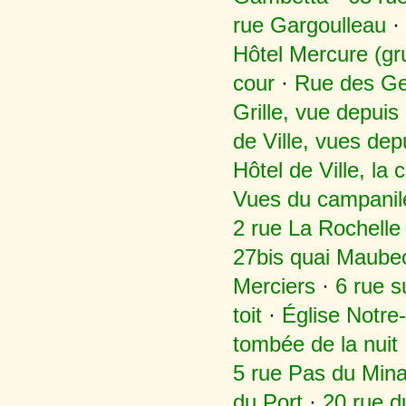
rue Gargoulleau
·
Hôtel Mercure (gr
cour
·
Rue des Gen
Grille, vue depuis 
de Ville, vues dep
Hôtel de Ville, la 
Vues du campanile 
2 rue La Rochelle
27bis quai Maube
Merciers
·
6 rue s
toit
·
Église Notre
tombée de la nuit
5 rue Pas du Min
du Port
·
20 rue d