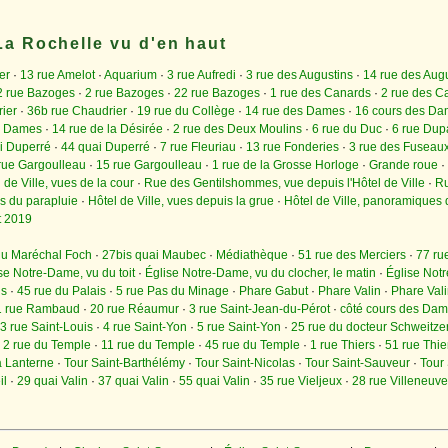
La Rochelle vu d'en haut
er
·
13 rue Amelot
·
Aquarium
·
3 rue Aufredi
·
3 rue des Augustins
·
14 rue des Augu
2 rue Bazoges
·
2 rue Bazoges
·
22 rue Bazoges
·
1 rue des Canards
·
2 rue des C
ier
·
36b rue Chaudrier
·
19 rue du Collège
·
14 rue des Dames
·
16 cours des D
s Dames
·
14 rue de la Désirée
·
2 rue des Deux Moulins
·
6 rue du Duc
·
6 rue Dup
i Duperré
·
44 quai Duperré
·
7 rue Fleuriau
·
13 rue Fonderies
·
3 rue des Fuseau
rue Gargoulleau
·
15 rue Gargoulleau
·
1 rue de la Grosse Horloge
·
Grande roue
·
 de Ville, vues de la cour
·
Rue des Gentilshommes, vue depuis l'Hôtel de Ville
·
Ru
es du parapluie
·
Hôtel de Ville, vues depuis la grue
·
Hôtel de Ville, panoramiques 
et 2019
du Maréchal Foch
·
27bis quai Maubec
·
Médiathèque
·
51 rue des Merciers
·
77 ru
se Notre-Dame, vu du toit
·
Église Notre-Dame, vu du clocher, le matin
·
Église Not
is
·
45 rue du Palais
·
5 rue Pas du Minage
·
Phare Gabut
·
Phare Valin
·
Phare Vali
1 rue Rambaud
·
20 rue Réaumur
·
3 rue Saint-Jean-du-Pérot
·
côté cours des Da
3 rue Saint-Louis
·
4 rue Saint-Yon
·
5 rue Saint-Yon
·
25 rue du docteur Schweitze
·
2 rue du Temple
·
11 rue du Temple
·
45 rue du Temple
·
1 rue Thiers
·
51 rue Thie
a Lanterne
·
Tour Saint-Barthélémy
·
Tour Saint-Nicolas
·
Tour Saint-Sauveur
·
Tour 
il
·
29 quai Valin
·
37 quai Valin
·
55 quai Valin
·
35 rue Vieljeux
·
28 rue Villeneuve