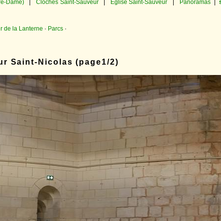
tre-Dame)
|
Cloches Saint-Sauveur
|
Église Saint-Sauveur
|
Panoramas
|
ur de la Lanterne
·
Parcs
·
ur Saint-Nicolas (page1/2)