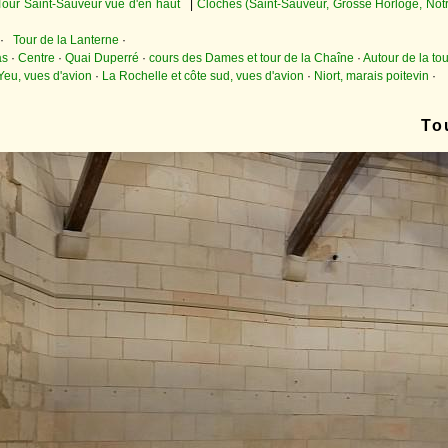
Tour Saint-Sauveur vue d'en haut
|
Cloches (Saint-Sauveur, Grosse Horloge, No
·
Tour de la Lanterne
·
as
·
Centre
·
Quai Duperré
·
cours des Dames et tour de la Chaîne
·
Autour de la to
Yeu, vues d'avion
·
La Rochelle et côte sud, vues d'avion
·
Niort, marais poitevin
·
To