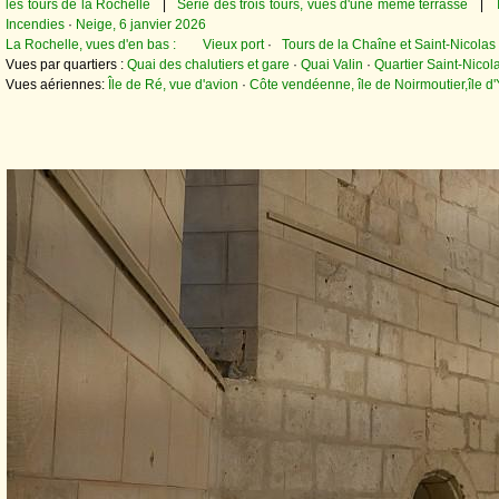
les tours de la Rochelle
|
Série des trois tours, vues d'une même terrasse
|
Incendies
·
Neige, 6 janvier 2026
La Rochelle, vues d'en bas :
Vieux port
·
Tours de la Chaîne et Saint-Nicolas
Vues par quartiers :
Quai des chalutiers et gare
·
Quai Valin
·
Quartier Saint-Nicol
Vues aériennes:
Île de Ré, vue d'avion
·
Côte vendéenne, île de Noirmoutier,île d'