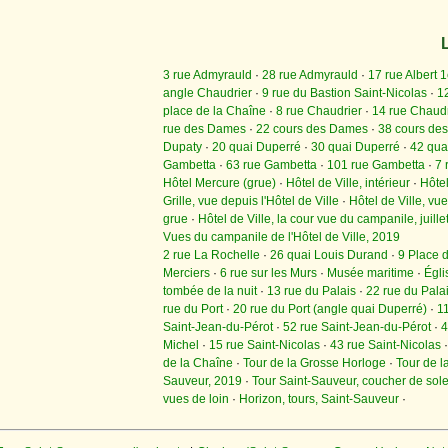
3 rue Admyrauld
·
28 rue Admyrauld
·
17 rue Albert 1
angle Chaudrier
·
9 rue du Bastion Saint-Nicolas
·
1
place de la Chaîne
·
8 rue Chaudrier
·
14 rue Chaudr
rue des Dames
·
22 cours des Dames
·
38 cours de
Dupaty
·
20 quai Duperré
·
30 quai Duperré
·
42 qua
Gambetta
·
63 rue Gambetta
·
101 rue Gambetta
·
7 
Hôtel Mercure (grue)
·
Hôtel de Ville, intérieur
·
Hôtel
Grille, vue depuis l'Hôtel de Ville
·
Hôtel de Ville, vu
grue
·
Hôtel de Ville, la cour vue du campanile, juill
Vues du campanile de l'Hôtel de Ville, 2019
2 rue La Rochelle
·
26 quai Louis Durand
·
9 Place 
Merciers
·
6 rue sur les Murs
·
Musée maritime
·
Égli
tombée de la nuit
·
13 rue du Palais
·
22 rue du Pala
rue du Port
·
20 rue du Port (angle quai Duperré)
·
1
Saint-Jean-du-Pérot
·
52 rue Saint-Jean-du-Pérot
·
4
Michel
·
15 rue Saint-Nicolas
·
43 rue Saint-Nicolas
de la Chaîne
·
Tour de la Grosse Horloge
·
Tour de l
Sauveur, 2019
·
Tour Saint-Sauveur, coucher de sole
vues de loin
·
Horizon, tours, Saint-Sauveur
·